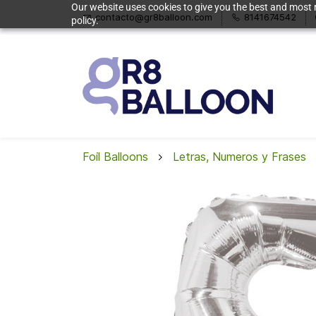
Our website uses cookies to give you the best and most r
contacto@gr8balloon.com
8141674542
policy.
Foil Balloons
Letras, Numeros y Frases